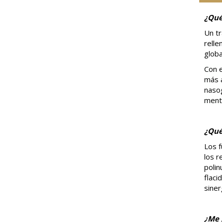
¿Qué
Un tr
relle
globa
Con e
más a
nasog
mentó
¿Qué
Los f
los r
polin
flaci
siner
¿Me 