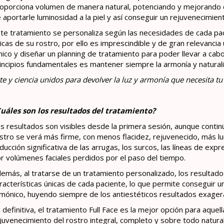
oporciona volumen de manera natural, potenciando y mejorando c
 aportarle luminosidad a la piel y así conseguir un rejuvenecimien
te tratamiento se personaliza según las necesidades de cada paci
icas de su rostro, por ello es imprescindible y de gran relevancia
ínico y diseñar un planning de tratamiento para poder llevar a ca
incipios fundamentales es mantener siempre la armonía y natura
te y ciencia unidos para devolver la luz y armonía que necesita tu 
uáles son los resultados del tratamiento?
s resultados son visibles desde la primera sesión, aunque conti
stro se verá más firme, con menos flacidez, rejuvenecido, más 
ducción significativa de las arrugas, los surcos, las líneas de exp
r volúmenes faciales perdidos por el paso del tiempo.
emás, al tratarse de un tratamiento personalizado, los resultad
racterísticas únicas de cada paciente, lo que permite conseguir 
mónico, huyendo siempre de los antiestéticos resultados exager
 definitiva, el tratamiento Full Face es la mejor opción para aque
juvenecimiento del rostro integral, completo y sobre todo natural