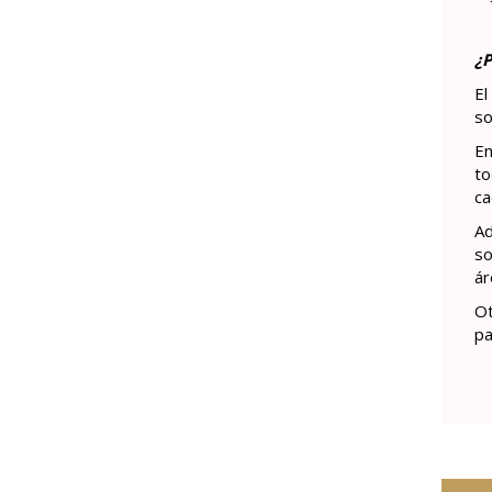
¿P
El
so
En
to
ca
Ad
so
ár
Ot
pa