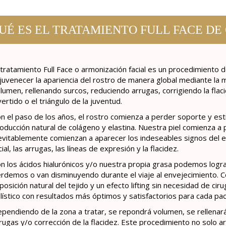
UÉ ES EL TRATAMIENTO FULL FACE DE
 tratamiento Full Face o armonización facial es un procedimiento 
juvenecer la apariencia del rostro de manera global mediante la 
lumen, rellenando surcos, reduciendo arrugas, corrigiendo la flac
vertido o el triángulo de la juventud.
n el paso de los años, el rostro comienza a perder soporte y estr
oducción natural de colágeno y elastina. Nuestra piel comienza a p
evitablemente comienzan a aparecer los indeseables signos del 
cial, las arrugas, las líneas de expresión y la flacidez.
n los ácidos hialurónicos y/o nuestra propia grasa podemos logra
rdemos o van disminuyendo durante el viaje al envejecimiento. Co
posición natural del tejido y un efecto lifting sin necesidad de ci
lístico con resultados más óptimos y satisfactorios para cada pa
pendiendo de la zona a tratar, se repondrá volumen, se rellenar
rugas y/o corrección de la flacidez. Este procedimiento no solo ar