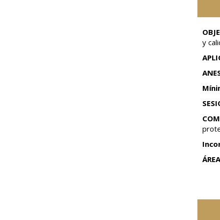
OBJE
y cal
APLI
ANES
Míni
SESI
COMP
prote
Inco
ÁRE