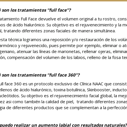
 son los tratamientos “full face”?
atamiento Full Face devuelve el volumen original a tu rostro, consi
nos de ácido hialurónico. Su objetivo es el rejuvenecimiento y la 
l, tratando diferentes zonas faciales de manera simultánea.
sta técnica logramos una reposición y/o restauración de los vol
rmónico y rejuvenecido, pues permite por ejemplo, eliminar o ate
eniano, atenuar las líneas de marionetas, rellenar ojeras, elimin
n, compensación del volumen de los labios, relleno de la fosa t
 son los tratamientos “full face 360”?
ull face 360 es un protocolo exclusivo de Clínica NAAC que consist
ellenos de ácido hialurónico, toxina botulínica, Skinbooster, indu
ucleótidos. Su objetivo es el rejuvenecimiento facial global, la me
dez asi como también la calidad de piel, tratando diferentes zona
gia de diferentes productos que se complementan a la perfecció
puedo realizar un aumento labial con resultados naturales