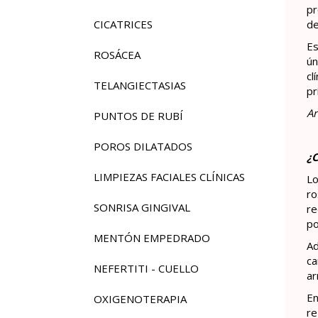
pr
CICATRICES
de
Es
ROSÁCEA
ún
cl
TELANGIECTASIAS
pr
Ar
PUNTOS DE RUBÍ
POROS DILATADOS
¿C
LIMPIEZAS FACIALES CLÍNICAS
Lo
ro
SONRISA GINGIVAL
re
po
MENTÓN EMPEDRADO
Ad
ca
NEFERTITI - CUELLO
ar
En
OXIGENOTERAPIA
re