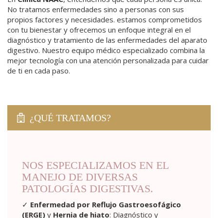
No tratamos enfermedades sino a personas con sus
propios factores y necesidades. estamos comprometidos
con tu bienestar y ofrecemos un enfoque integral en el
diagnóstico y tratamiento de las enfermedades del aparato
IGESTIVA
digestivo. Nuestro equipo médico especializado combina la
mejor tecnología con una atención personalizada para cuidar
de ti en cada paso.
BREPESO
L
¿QUÉ TRATAMOS?
 MIGRAÑOSA CON BOTOX
NOS ESPECIALIZAMOS EN EL
MANEJO DE DIVERSAS
PATOLOGÍAS DIGESTIVAS.
✓
Enfermedad por Reflujo Gastroesofágico
(ERGE)
y
Hernia de hiato
: Diagnóstico y