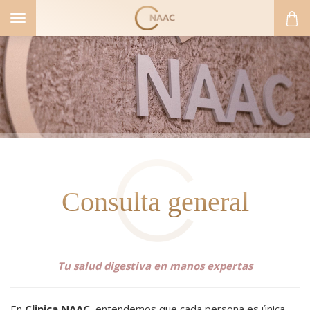
Toggle
navigation
Consulta general
Tu salud digestiva en manos expertas
En
Clinica NAAC
, entendemos que cada persona es única.