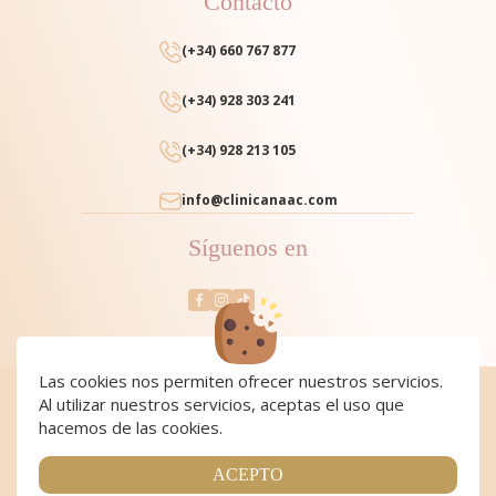
Contacto
(+34) 660 767 877
(+34) 928 303 241
(+34) 928 213 105
info@clinicanaac.com
Síguenos en
Las cookies nos permiten ofrecer nuestros servicios.
Al utilizar nuestros servicios, aceptas el uso que
Cookies
|
Cookies policy
|
Aviso Legal y Política de Privacidad
|
Condiciones de compra
hacemos de las cookies.
Copyright 2024 Clínica NAAC. All Rights Reserved
Página realizada por
Web Las Palmas
ACEPTO