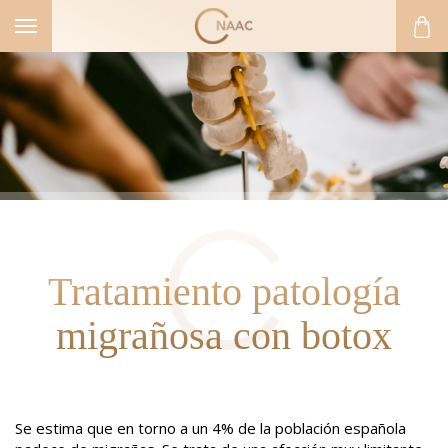
Toggle
navigation
Tratamiento patología
migrañosa con botox
Se estima que en torno a un 4% de la población española