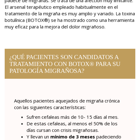
padece de migrañas. Se trata de una afección muy limitante.
El arsenal terapéutico empleado habitualmente en el
tratamiento de la migraña es muy amplio y variado. La toxina
botulínica (BOTOX®) se ha mostrado como una herramienta
muy eficaz para la mejora del dolor migrañoso.
IGESTIVA
¿QUÉ PACIENTES SON CANDIDATOS A
TRATAMIENTO CON BOTOX® PARA SU
 MIGRAÑOSA CON BOTOX
PATOLOGÍA MIGRAÑOSA?
Aquellos pacientes aquejados de migraña crónica
con las siguientes características:
Sufren cefaleas más de 10- 15 días al mes.
De estas cefaleas, al menos el 50% de los
días cursan con crisis migrañosas.
Y llevan un
mínimo de 3 meses
padeciendo