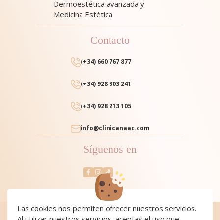
Dermoestética avanzada y
Medicina Estética
Contacto
(+34) 660 767 877
(+34) 928 303 241
(+34) 928 213 105
info@clinicanaac.com
Síguenos en
Las cookies nos permiten ofrecer nuestros servicios.
Al utilizar nuestros servicios, aceptas el uso que
Cookies
|
Cookies policy
|
Aviso Legal y Política de Privacidad
|