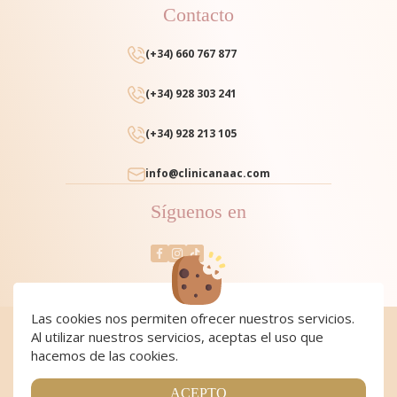
Contacto
(+34) 660 767 877
(+34) 928 303 241
(+34) 928 213 105
info@clinicanaac.com
Síguenos en
Las cookies nos permiten ofrecer nuestros servicios.
Al utilizar nuestros servicios, aceptas el uso que
Cookies
|
Cookies policy
|
Aviso Legal y Política de Privacidad
|
Condiciones de compra
hacemos de las cookies.
Copyright 2024 Clínica NAAC. All Rights Reserved
Página realizada por
Web Las Palmas
ACEPTO