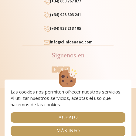
(+34) 660 767 877
(+34) 928 303 241
(+34) 928 213 105
info@clinicanaac.com
Síguenos en
Las cookies nos permiten ofrecer nuestros servicios.
Al utilizar nuestros servicios, aceptas el uso que
Cookies
|
Cookies policy
|
Aviso Legal y Política de Privacidad
|
Condiciones de compra
hacemos de las cookies.
Copyright 2024 Clínica NAAC. All Rights Reserved
Página realizada por
Web Las Palmas
ACEPTO
MÁS INFO