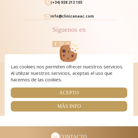
(+34) 928 213 105
info@clinicanaac.com
Síguenos en
Las cookies nos permiten ofrecer nuestros servicios.
Al utilizar nuestros servicios, aceptas el uso que
Cookies
|
Cookies policy
|
Aviso Legal y Política de Privacidad
|
Condiciones de compra
hacemos de las cookies.
Copyright 2024 Clínica NAAC. All Rights Reserved
Página realizada por
Web Las Palmas
ACEPTO
MÁS INFO
CONTACTO