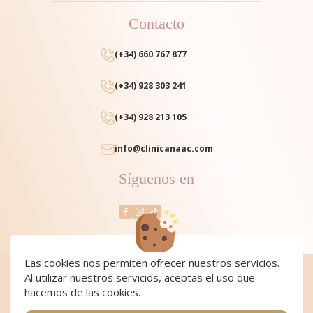
Contacto
(+34) 660 767 877
(+34) 928 303 241
(+34) 928 213 105
info@clinicanaac.com
Síguenos en
Las cookies nos permiten ofrecer nuestros servicios.
Al utilizar nuestros servicios, aceptas el uso que
Cookies
|
Cookies policy
|
Aviso Legal y Política de Privacidad
|
Condiciones de compra
hacemos de las cookies.
Copyright 2024 Clínica NAAC. All Rights Reserved
Página realizada por
Web Las Palmas